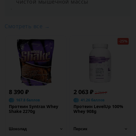
чистой мышечной массы
.
Смотреть все →
-25%
8 390 ₽
2 063 ₽
2 750 ₽
167.8 баллов
41.26 баллов
Протеин Syntrax Whey
Протеин LevelUp 100%
Shake 2270g
Whey 908g