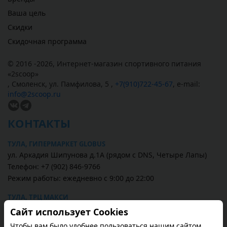
Ваша цель
Скидки
Скидочная программа
© 2016 -2026,
Интернет-магазин спортивного питания
«
2scoop
»
,
Смоленск
,
ул. Памфилова, 5
,
+7(910)722-45-67
,
e-mail:
info@2scoop.ru
КОНТАКТЫ
ТУЛА, ГИПЕРМАРКЕТ GLOBUS
ул. Аркадия Шипунова д.1А (рядом с DNS, Четыре Лапы)
Телефон: +7 (902) 846-9766
Режим работы: ежедневно с 9:00 до 22:00
ТУЛА, ТРЦ МАКСИ
ул. Пролетарская, д. 2 (1 этаж, рядом магазин Перекрёсток)
Сайт использует Cookies
Телефон: +7 (4872) 587-567
Чтобы вам было удобнее пользоваться нашим сайтом.