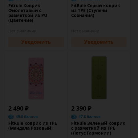
Fitrule Коврик
FitRule Серый коврик
Фиолетовый с
из TPE (Ступени
разметкой из PU
Сознания)
(Цветение)
Нет в наличии
Нет в наличии
Уведомить
Уведомить
2 490 ₽
2 390 ₽
49.8 баллов
47.8 баллов
FitRule Коврик из TPE
FitRule Зеленый коврик
(Мандала Розовый)
c разметкой из TPE
(Лотус Гармонии)