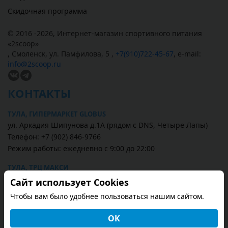
Скидочная программа
© 2016 -2026,
Интернет-магазин спортивного питания
«
2scoop
»
,
Смоленск
,
ул. Памфилова, 5
,
+7(910)722-45-67
,
e-mail:
info@2scoop.ru
КОНТАКТЫ
ТУЛА, ГИПЕРМАРКЕТ GLOBUS
ул. Аркадия Шипунова д.1А (рядом с DNS, Четыре Лапы)
Телефон: +7 (902) 846-9766
Режим работы: ежедневно с 9:00 до 22:00
ТУЛА, ТРЦ МАКСИ
ул. Пролетарская, д. 2 (1 этаж, рядом магазин Перекрёсток)
Сайт использует Cookies
Телефон: +7 (4872) 587-567
Чтобы вам было удобнее пользоваться нашим сайтом.
Режим работы: ежедневно с 10:00 до 21:00
ОК
Смотреть всё (2)