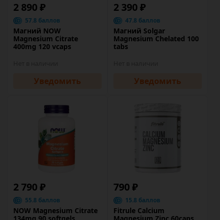
2 890 ₽
2 390 ₽
57.8 баллов
47.8 баллов
Магний NOW
Магний Solgar
Magnesium Citrate
Magnesium Chelated 100
400mg 120 vcaps
tabs
Нет в наличии
Нет в наличии
Уведомить
Уведомить
2 790 ₽
790 ₽
55.8 баллов
15.8 баллов
NOW Magnesium Citrate
Fitrule Calcium
134mg 90 softgels
Magnesium Zinc 60caps