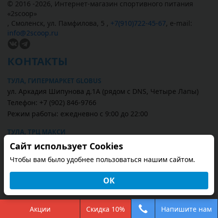
© 2016 -2026,
Интернет-магазин спортивного питания
«
2scoop
»
,
Смоленск
,
ул. Памфилова, 5
,
+7(910)722-45-67
,
e-mail:
info@2scoop.ru
КОНТАКТЫ
ТУЛА, ГИПЕРМАРКЕТ GLOBUS
ул. Аркадия Шипунова д.1А (рядом с DNS, Четыре Лапы)
Телефон: +7 (902) 846-9766
Режим работы: ежедневно с 9:00 до 22:00
ТУЛА, ТРЦ МАКСИ
ул. Пролетарская, д. 2 (1 этаж, рядом магазин Перекрёсток)
Сайт использует Cookies
Телефон: +7 (4872) 587-567
Чтобы вам было удобнее пользоваться нашим сайтом.
Режим работы: ежедневно с 10:00 до 21:00
ОК
Смотреть всё (2)
Акции
Скидка 10%
Напишите нам