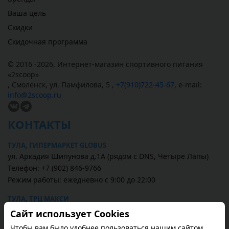
Ваша цель
Скидки
Скидочная программа
© 2016 -2026,
Интернет-магазин спортивного питания
«
2scoop
»
,
Смоленск
,
ул. Памфилова, 5
,
+7(910)722-45-67
,
e-mail:
info@2scoop.ru
КОНТАКТЫ
ТУЛА, ГИПЕРМАРКЕТ GLOBUS
ул. Аркадия Шипунова д.1А (рядом с DNS, Четыре Лапы)
Телефон: +7 (902) 846-9766
Режим работы: ежедневно с 9:00 до 22:00
ТУЛА, ТРЦ МАКСИ
ул. Пролетарская, д. 2 (1 этаж, рядом магазин Перекрёсток)
Сайт использует Cookies
Телефон: +7 (4872) 587-567
Чтобы вам было удобнее пользоваться нашим сайтом.