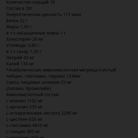
Количество порций 16
Состав в 30г
Энергетическая ценность 117 ккал
Белок 22 г
Жиры 1,50 г
в т.ч насыщенные жиры 1 г
Холестерин 26 мг
Углеводы 3,80 г
в т.ч сахар 1,50 г
Натрий 43 мг
Калий 133 мг
*Анаболическая аминокислотная матрица (чистый
лейцин, глютамин, таурин) 1336мг
Смесь пищевых энзимов 25 мг
(папаин, бромелайн)
Аминокислотный состав:
L-аланин 1102 мг
L-аргинин 535 мг
L-аспарагиновая кислота 2290 мг
L-цистеин 620 мг
L-глютамин 4410 мг
L-глицин 385 мг
L-гистидин 373 мг