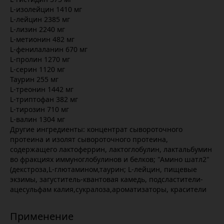
L-изолейцин 1410 мг
L-лейцин 2385 мг
L-лизин 2240 мг
L-метионин 482 мг
L-фенилаланин 670 мг
L-пролин 1270 мг
L-серин 1120 мг
Таурин 255 мг
L-треонин 1442 мг
L-триптофан 382 мг
L-тирозин 710 мг
L-валин 1304 мг
Другие ингредиенты: концентрат сывороточного
протеина и изолят сывороточного протеина,
содержащего лактоферрин, лактоглобулин, лактальбумин
во фракциях иммуноглобулинов и белков; "Амино шатл2"
(декстроза,L-глютамином,таурин; L-лейцин, пищевые
экзимы, загуститель-квантовая камедь, подсластители-
ацесульфам калия,сукралоза,ароматизаторы, красители